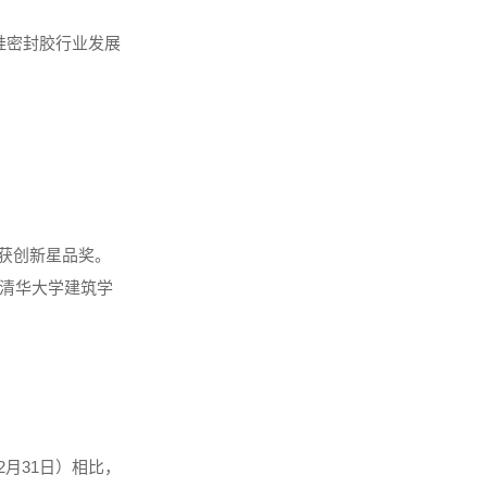
有机硅密封胶行业发展
荣获创新星品奖。
清华大学建筑学
硅酮密封胶是一款
2月31日）相比，