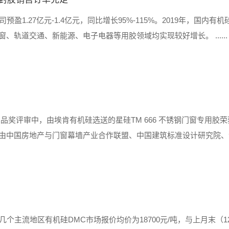
公司预盈1.27亿元-1.4亿元，同比增长95%-115%。2019年，国内
轨道交通、新能源、电子电器等用胶领域均实现较好增长。 ......
奖评审中，由埃肯有机硅选送的星硅TM 666 不锈钢门窗专用胶
中国房地产与门窗幕墙产业合作联盟、中国建筑标准设计研究院、
团专家参与评审，每年颁发一次。埃肯有机硅推出的星硅TM 666
主流地区有机硅DMC市场报价均价为18700元/吨，与上月末（1