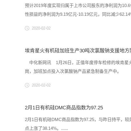
预计2019年度实现归属于上市公司股东的净利润为10.6亿
性损益的净利润为9.19亿元-10.19亿元，同比减少62
响，工业硅下游铝合金行业及有机硅行业需求整体下滑，导
2020-02-02
埃肯星火有机硅加班生产30吨次氯酸钠支援地方
中化新网讯 1月26日，正值年度停车检修的埃肯星
岗，加班加点投入次氯酸钠产品紧急制备生产中。 当
吨次氯酸钠可配比100吨水制备消毒水计算，这些次氯酸钠产
2020-02-02
2月1日有机硅DMC商品指数为97.25
2月1日有机硅DMC商品指数为97.25，与昨日持平，较周期内最
点上涨了38.14%。......