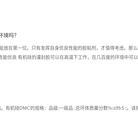
环境吗？
能放在第一位。只有发挥自身优良性能的胶粘剂，才值得考虑。那么
温性能优良 有机硅的灌封胶可以在高温下工作，在几百度的环境中可
性能，很受欢迎。 绝缘阻燃性能优良 有机硅的灌封胶采......
。有机硅DMC的规格：品级:一级品 ;总环体质量分数%:≥99.5 ;。