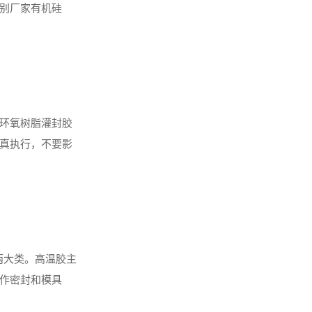
个别厂家有机硅
环氧树脂灌封胶
真执行，不要影
....
)两大类。高温胶主
作密封和模具