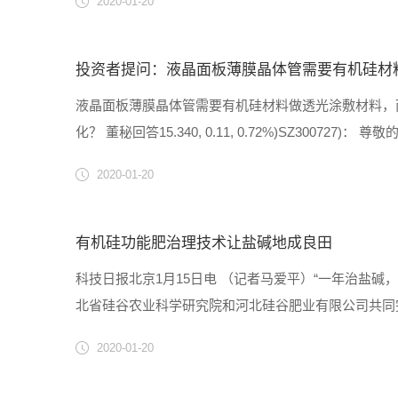
2020-01-20
投资者提问：液晶面板薄膜晶体管需要有机硅材料
液晶面板薄膜晶体管需要有机硅材料做透光涂敷材料，
化？ 董秘回答15.340, 0.11, 0.72%)SZ3
司关注有机硅在涂敷材料领域的应用。感谢您对公......
2020-01-20
有机硅功能肥治理技术让盐碱地成良田
科技日报北京1月15日电 （记者马爱平）“一年治盐碱
北省硅谷农业科学研究院和河北硅谷肥业有限公司共同
硅功能肥研制及其产品应用技术达到同类研究国际先进
2020-01-20
长、河北硅......