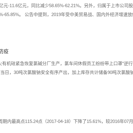
元-11.6亿元，同比减少58.65%-62.21%。另外，归属于上市公
.14%-65.85%。 公告中提到，2019年受中美贸易战、国内外经济增
致工业硅价格低位盘整；同时，有机硅需求端......
防疫
火有机硅紧急恢复氯碱分厂生产，氯车间休假员工纷纷带上口罩“逆行
日，30吨次氯酸钠安全有序产出，加上库存共计储备90吨次氯酸钠
品可制备9000吨消毒水供永修县政府防范疫情......
高点115.24点（2017-04-18）下降了15.61%，较2016年07月