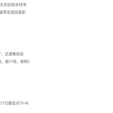
司股东的扣除非经常
速放缓等宏观因素影
”，迅速集结返
。据介绍，按照1
27日最低点70.40