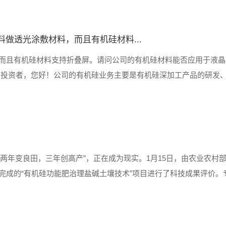
做透光涂敷材料，而且有机硅材料...
而且有机硅材料支持折叠屏。请问公司的有机硅材料能否应用于液晶
00727)： 尊敬的投资者，您好！公司的有机硅业务主要是有机硅深加工产品的
，两年变良田，三年创高产”，正在成为现实。1月15日，由农业农村
完成的“有机硅功能肥治理盐碱土壤技术”项目进行了科技成果评价。
水平，在盐碱地改良技术方面达到国际领先水平。 河北省硅谷农业