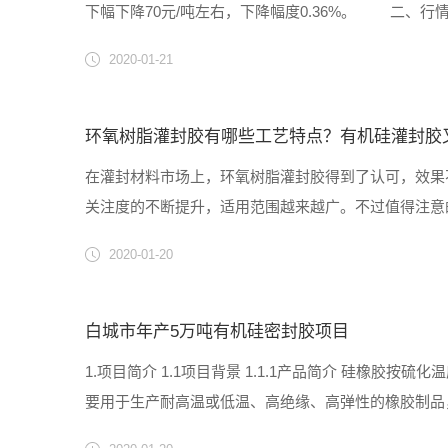
下幅下降70元/吨左右，下降幅度0.36%。 二、
DMC有小幅下调300元/吨左右，目前有机硅DMC主流报价在18
2020-01-21
环氧树脂灌封胶有哪些工艺特点？有机硅灌封胶
在灌封材料市场上，环氧树脂灌封胶得到了认可，效果
关注度的不断提升，适用范围越来越广。不过值得注意
响性能的发挥。 环氧树脂灌封胶有的工艺有哪些特点? 1
2020-01-20
白城市年产5万吨有机硅密封胶项目
1.项目简介 1.1项目背景 1.1.1产品简介 硅橡胶按
要用于生产耐高温或低温、高绝缘、高弹性的橡胶制品
胶，主要应用领域是在建筑行业用作道路、门窗的密封填缝