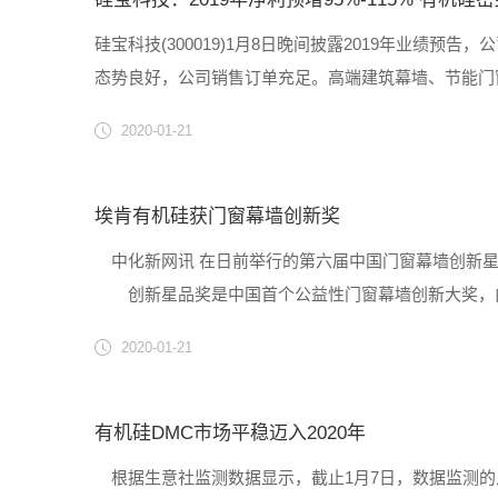
硅宝科技(300019)1月8日晚间披露2019年业绩预告，
态势良好，公司销售订单充足。高端建筑幕墙、节能门窗、
2020-01-21
埃肯有机硅获门窗幕墙创新奖
中化新网讯 在日前举行的第六届中国门窗幕墙创新星品
创新星品奖是中国首个公益性门窗幕墙创新大奖，由
院、罗森海姆门窗技术研究院及其他国际和国内地产评审
2020-01-21
专为不锈......
有机硅DMC市场平稳迈入2020年
根据生意社监测数据显示，截止1月7日，数据监测的几个