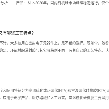
行情分析 产品： 进入2020年，国内有机硅市场延续稳定运行，仅
300-19000元/吨，个别低价在1810......
又有哪些工艺特点？
不错。大多被用在密封电子元器件上，是不错的选择。现如今，随着
的是，环氧树脂灌封胶与其它胶粘剂不同，有着自己的工艺特点。认
、这种胶粘剂的性能不错，固化时释放热量很低，粘接性不错。 2、电..
硫化温度和使用特征分为高温硫化或热硫化(HTV)和室温硫化硅橡胶(RTV
，应用于电子产品、医疗器械和人工器官。室温硫化硅橡胶主要是用
材料，较为高档的结构胶用于汽车、玻璃幕......