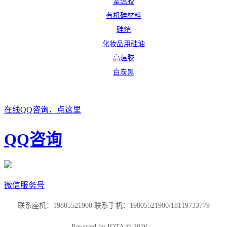
室温胶
有机硅材料
硅烷
化妆品用硅油
高温胶
白炭黑
在线QQ咨询，点这里
QQ咨询
微信服务号
联系座机：19805521900 联系手机：19805521900/18119733779
Powered by IOTA © 2026