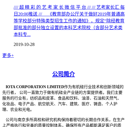
//// 超 精 彩 的 艺 考 家 长 微 信 平 台 /// /// 艺考家长汇 每
日20:00推送 /// 《教育部办公厅关于做好2019年普通高
等学校部分特殊类型招生工作的通知》，规定“除经教育
部批准的部分独立设置的本科艺术院校（含部分艺术类
本科专...
2019-10-28
更多+
公司简介
IOTA CORPORATION LIMITED
作为有机硅行业技术和创新领域的
先行者， 公司一直致力于做有机硅全产业链的方案提供者。我们主要
服务的行业有
，
纺织品和皮革、食品和饮料、油漆、石油和天然气、
化妆品、电子产品、航空航天、汽车、建筑、医疗、铸造、个人护
理、农业和光电。
公司与南京多所高校和研究机构保持着密切的长期合作关系，在生产
上严格执行和完善的质量控制体系，确保所有产品都能满足客户的质