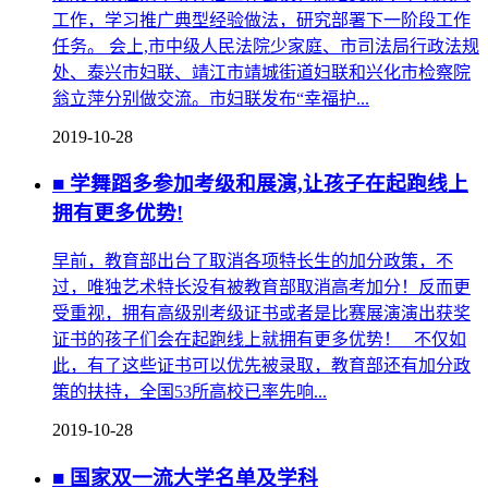
工作，学习推广典型经验做法，研究部署下一阶段工作
任务。 会上,市中级人民法院少家庭、市司法局行政法规
处、泰兴市妇联、靖江市靖城街道妇联和兴化市检察院
翁立萍分别做交流。市妇联发布“幸福护...
2019-10-28
■ 学舞蹈多参加考级和展演,让孩子在起跑线上
拥有更多优势!
早前，教育部出台了取消各项特长生的加分政策，不
过，唯独艺术特长没有被教育部取消高考加分！反而更
受重视，拥有高级别考级证书或者是比赛展演演出获奖
证书的孩子们会在起跑线上就拥有更多优势！ 不仅如
此，有了这些证书可以优先被录取，教育部还有加分政
策的扶持，全国53所高校已率先响...
2019-10-28
■ 国家双一流大学名单及学科