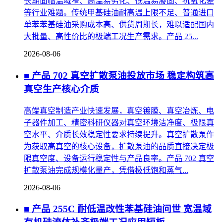
长期面临温域窄、高温易劣化、低温易凝固、抗氧化差
等行业难题。传统甲基硅油耐高温上限不足、普通进口
单苯苯基硅油采购成本高、供货周期长，难以适配国内
大批量、高性价比的极端工况生产需求。产品 25...
2026-08-06
■ 产品 702 真空扩散泵油投放市场 稳定构筑高
真空生产核心介质
高端真空制造产业快速发展，真空镀膜、真空冶炼、电
子器件加工、精密科研仪器对真空环境洁净度、极限真
空水平、介质长效稳定性要求持续提升。真空扩散泵作
为获取高真空的核心设备，扩散泵油的品质直接决定极
限真空度、设备运行稳定性与产品良率。产品 702 真空
扩散泵油完成规模化量产，凭借极低饱和蒸气...
2026-08-06
■ 产品 255C 耐低温改性苯基硅油问世 宽温域