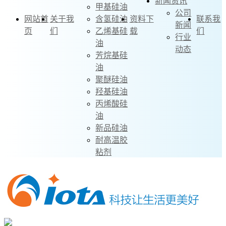
新闻资讯
甲基硅油
公司
网站首
关于我
含氢硅油
资料下
联系我
新闻
页
们
乙烯基硅
载
们
行业
油
动态
芳烷基硅
油
聚醚硅油
羟基硅油
丙烯酸硅
油
新品硅油
耐高温胶
粘剂