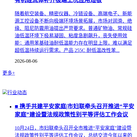
有机硅流体补齐极端工况应用短板
随着航空装备、精密仪器、冷链设备、高端电子、新能
源工控设备不断向极端环境场景拓展，市场对润滑、绝
缘、阻尼防震用油提出严苛要求。普通矿物油、常规硅
油低温环境下极易凝固、粘度急剧飙升，丧失使用效
能；通用苯基硅油耐低温能力存在明显上限，难以满足
超低温持续运行需求。产品 255C 耐低温改性苯...
2026-08-06
更多+
行业动态
■ 携手共建平安家庭|市妇联牵头召开推进“平安
家庭”建设暨法规政策性别平等评估工作会议
10月24日，市妇联牵头召开全市推进“平安家庭”建设暨
法规政策性别平等评估工作会议，总结交流今年以来的