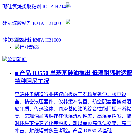
硼硅氮烷类胶粘剂 IOTA H21400
硅氮烷胶粘剂 IOTA H21000
硅氮烷胶粘剂 IOTA H31000
公司新闻
行业动态
公司新闻
■ 产品 BJ550 单苯基硅油推出 低温耐辐射适配
特种阻尼工况
高端装备制造行业持续向极端工况场景延伸，核电设
备、精密液压器件、仪器缓冲装置、航空配套器械对阻
尼介质、传热流体、润滑基础油的综合性能门槛不断提
高。常规油品普遍存在低温流动性差、高温易挥发、辐
射环境下快速老化等短板，难以兼顾高低温交变、高压
冲击、射线辐射多重考验。产品 BJ550 苯基硅...