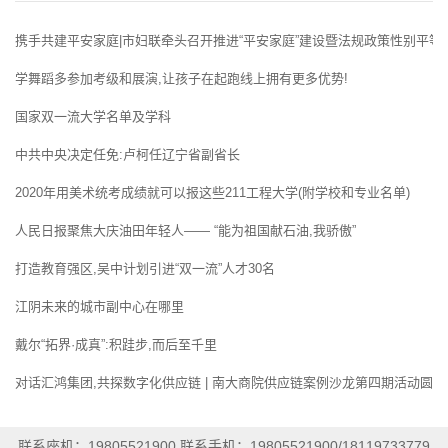
携手共建平安家庭|市妇联牵头召开推进“平安家庭”建设暨法规政策性别平等
学舞蹈多参加考级和展演,让孩子在起跑线上拥有更多优势!
国家双一流大学名单及学科
中共中央决定任免:卢柯任辽宁省副省长
2020年用美术统考成绩就可以报这些211工程大学(附学校和专业名单)
人民日报聚焦大庆油田年轻人—— “能为祖国献石油,我骄傲”
打造教育强区,吴中计划引进“双一流”人才30名
江阴未来的城市副中心在哪里
戴尔“拓界·成真”:积跬步,而后至千里
对话汇鸿集团,共探数字化供应链 | 南大商院供应链案例沙龙第四期活动圆满
联系座机：19805521900 联系手机：19805521900/18119733779