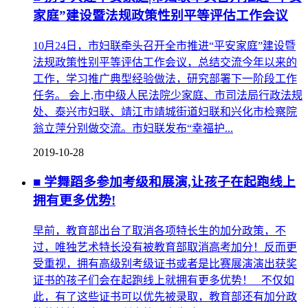
家庭”建设暨法规政策性别平等评估工作会议
10月24日，市妇联牵头召开全市推进“平安家庭”建设暨
法规政策性别平等评估工作会议，总结交流今年以来的
工作，学习推广典型经验做法，研究部署下一阶段工作
任务。 会上,市中级人民法院少家庭、市司法局行政法规
处、泰兴市妇联、靖江市靖城街道妇联和兴化市检察院
翁立萍分别做交流。市妇联发布“幸福护...
2019-10-28
■ 学舞蹈多参加考级和展演,让孩子在起跑线上
拥有更多优势!
早前，教育部出台了取消各项特长生的加分政策，不
过，唯独艺术特长没有被教育部取消高考加分！反而更
受重视，拥有高级别考级证书或者是比赛展演演出获奖
证书的孩子们会在起跑线上就拥有更多优势！ 不仅如
此，有了这些证书可以优先被录取，教育部还有加分政