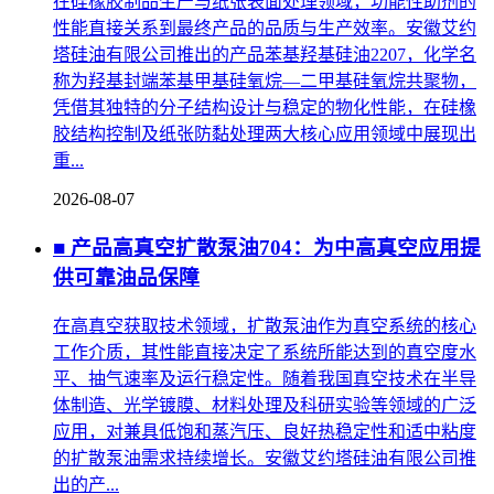
在硅橡胶制品生产与纸张表面处理领域，功能性助剂的
性能直接关系到最终产品的品质与生产效率。安徽艾约
塔硅油有限公司推出的产品苯基羟基硅油2207，化学名
称为羟基封端苯基甲基硅氧烷—二甲基硅氧烷共聚物，
凭借其独特的分子结构设计与稳定的物化性能，在硅橡
胶结构控制及纸张防黏处理两大核心应用领域中展现出
重...
2026-08-07
■ 产品高真空扩散泵油704：为中高真空应用提
供可靠油品保障
在高真空获取技术领域，扩散泵油作为真空系统的核心
工作介质，其性能直接决定了系统所能达到的真空度水
平、抽气速率及运行稳定性。随着我国真空技术在半导
体制造、光学镀膜、材料处理及科研实验等领域的广泛
应用，对兼具低饱和蒸汽压、良好热稳定性和适中粘度
的扩散泵油需求持续增长。安徽艾约塔硅油有限公司推
出的产...