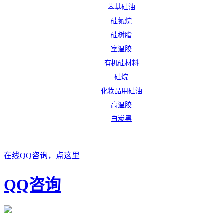
苯基硅油
硅氮烷
硅树脂
室温胶
有机硅材料
硅烷
化妆品用硅油
高温胶
白炭黑
在线QQ咨询，点这里
QQ咨询