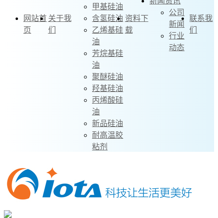
新闻资讯
甲基硅油
公司
网站首
关于我
含氢硅油
资料下
联系我
新闻
页
们
乙烯基硅
载
们
行业
油
动态
芳烷基硅
油
聚醚硅油
羟基硅油
丙烯酸硅
油
新品硅油
耐高温胶
粘剂