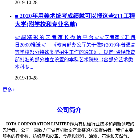
2019-10-28
■ 2020年用美术统考成绩就可以报这些211工程
大学(附学校和专业名单)
//// 超 精 彩 的 艺 考 家 长 微 信 平 台 /// /// 艺考家长汇 每
日20:00推送 /// 《教育部办公厅关于做好2019年普通高
等学校部分特殊类型招生工作的通知》，规定“除经教育
部批准的部分独立设置的本科艺术院校（含部分艺术类
本科专...
2019-10-28
更多+
公司简介
IOTA CORPORATION LIMITED
作为有机硅行业技术和创新领域的
先行者， 公司一直致力于做有机硅全产业链的方案提供者。我们主要
服务的行业有
，
纺织品和皮革、食品和饮料、油漆、石油和天然气、