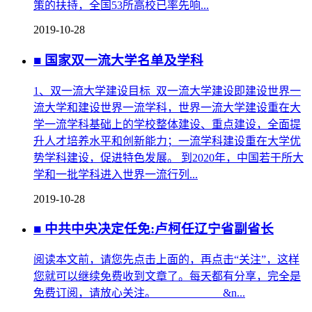
策的扶持，全国53所高校已率先响...
2019-10-28
■ 国家双一流大学名单及学科
1、双一流大学建设目标 双一流大学建设即建设世界一
流大学和建设世界一流学科，世界一流大学建设重在大
学一流学科基础上的学校整体建设、重点建设，全面提
升人才培养水平和创新能力；一流学科建设重在大学优
势学科建设，促进特色发展。 到2020年，中国若干所大
学和一批学科进入世界一流行列...
2019-10-28
■ 中共中央决定任免:卢柯任辽宁省副省长
阅读本文前，请您先点击上面的，再点击“关注”，这样
您就可以继续免费收到文章了。每天都有分享，完全是
免费订阅，请放心关注。 &n...