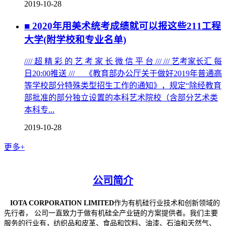
2019-10-28
■ 2020年用美术统考成绩就可以报这些211工程
大学(附学校和专业名单)
//// 超 精 彩 的 艺 考 家 长 微 信 平 台 /// /// 艺考家长汇 每
日20:00推送 /// 《教育部办公厅关于做好2019年普通高
等学校部分特殊类型招生工作的通知》，规定“除经教育
部批准的部分独立设置的本科艺术院校（含部分艺术类
本科专...
2019-10-28
更多+
公司简介
IOTA CORPORATION LIMITED
作为有机硅行业技术和创新领域的
先行者， 公司一直致力于做有机硅全产业链的方案提供者。我们主要
服务的行业有
，
纺织品和皮革、食品和饮料、油漆、石油和天然气、