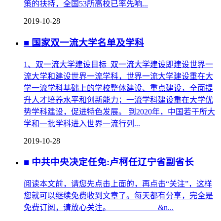
策的扶持，全国53所高校已率先响...
2019-10-28
■ 国家双一流大学名单及学科
1、双一流大学建设目标 双一流大学建设即建设世界一
流大学和建设世界一流学科，世界一流大学建设重在大
学一流学科基础上的学校整体建设、重点建设，全面提
升人才培养水平和创新能力；一流学科建设重在大学优
势学科建设，促进特色发展。 到2020年，中国若干所大
学和一批学科进入世界一流行列...
2019-10-28
■ 中共中央决定任免:卢柯任辽宁省副省长
阅读本文前，请您先点击上面的，再点击“关注”，这样
您就可以继续免费收到文章了。每天都有分享，完全是
免费订阅，请放心关注。 &n...