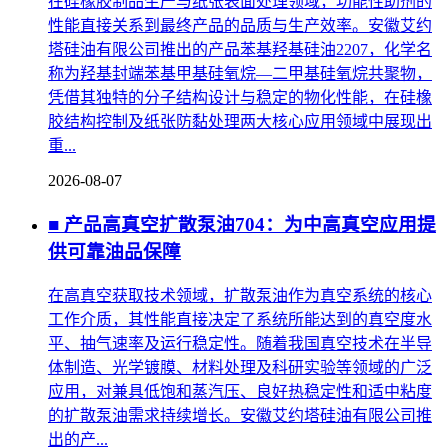
在硅橡胶制品生产与纸张表面处理领域，功能性助剂的
性能直接关系到最终产品的品质与生产效率。安徽艾约
塔硅油有限公司推出的产品苯基羟基硅油2207，化学名
称为羟基封端苯基甲基硅氧烷—二甲基硅氧烷共聚物，
凭借其独特的分子结构设计与稳定的物化性能，在硅橡
胶结构控制及纸张防黏处理两大核心应用领域中展现出
重...
2026-08-07
■ 产品高真空扩散泵油704：为中高真空应用提
供可靠油品保障
在高真空获取技术领域，扩散泵油作为真空系统的核心
工作介质，其性能直接决定了系统所能达到的真空度水
平、抽气速率及运行稳定性。随着我国真空技术在半导
体制造、光学镀膜、材料处理及科研实验等领域的广泛
应用，对兼具低饱和蒸汽压、良好热稳定性和适中粘度
的扩散泵油需求持续增长。安徽艾约塔硅油有限公司推
出的产...