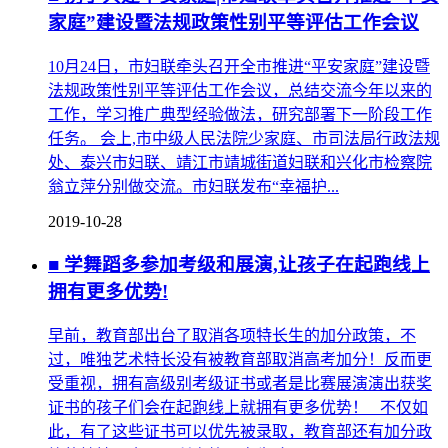
家庭”建设暨法规政策性别平等评估工作会议
10月24日，市妇联牵头召开全市推进“平安家庭”建设暨
法规政策性别平等评估工作会议，总结交流今年以来的
工作，学习推广典型经验做法，研究部署下一阶段工作
任务。 会上,市中级人民法院少家庭、市司法局行政法规
处、泰兴市妇联、靖江市靖城街道妇联和兴化市检察院
翁立萍分别做交流。市妇联发布“幸福护...
2019-10-28
■ 学舞蹈多参加考级和展演,让孩子在起跑线上
拥有更多优势!
早前，教育部出台了取消各项特长生的加分政策，不
过，唯独艺术特长没有被教育部取消高考加分！反而更
受重视，拥有高级别考级证书或者是比赛展演演出获奖
证书的孩子们会在起跑线上就拥有更多优势！ 不仅如
此，有了这些证书可以优先被录取，教育部还有加分政