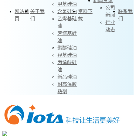
新闻资讯
甲基硅油
公司
网站首
关于我
含氢硅油
资料下
联系我
新闻
页
们
乙烯基硅
载
们
行业
油
动态
芳烷基硅
油
聚醚硅油
羟基硅油
丙烯酸硅
油
新品硅油
耐高温胶
粘剂