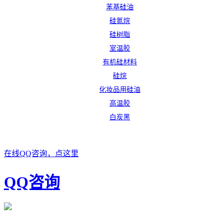
苯基硅油
硅氮烷
硅树脂
室温胶
有机硅材料
硅烷
化妆品用硅油
高温胶
白炭黑
在线QQ咨询，点这里
QQ咨询