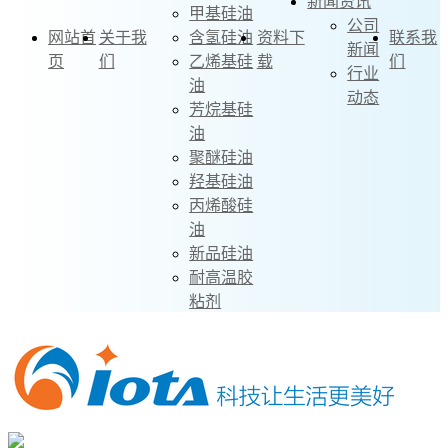
新闻资讯
甲基硅油
公司
网站首
关于我
含氢硅油
资料下
联系我
新闻
页
们
乙烯基硅
载
们
行业
油
动态
芳烷基硅
油
聚醚硅油
羟基硅油
丙烯酸硅
油
新品硅油
耐高温胶
粘剂