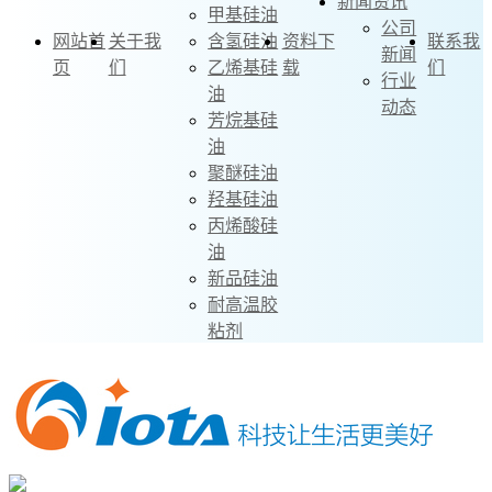
新闻资讯
甲基硅油
公司
网站首
关于我
含氢硅油
资料下
联系我
新闻
页
们
乙烯基硅
载
们
行业
油
动态
芳烷基硅
油
聚醚硅油
羟基硅油
丙烯酸硅
油
新品硅油
耐高温胶
粘剂